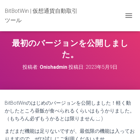
BitBotWin | 仮想通貨自動取引
ツール
ナビゲ
最初のバージョンを公開しまし
た。
投稿者:
Onishadmin
投稿日:
2023年5月9日
BitBotWinのはじめのバージョンを公開しました！軽く動
かしたところ昼飯が食べられるくらいはもうかりました。
（もちろん必ずもうかるとは限りません ;_; )
まだまだ機能は足りないですが、最低限の機能は入ってお
りますので、ぜひ試しにご利用くださいませ。